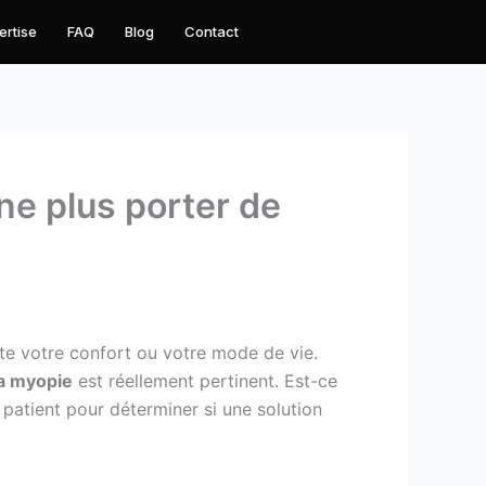
ertise
FAQ
Blog
Contact
ne plus porter de
cte votre confort ou votre mode de vie.
la myopie
est réellement pertinent. Est-ce
patient pour déterminer si une solution