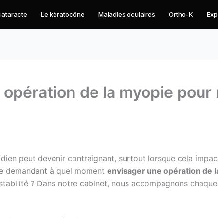
 cataracte
Le kératocône
Maladies oculaires
Ortho-K
Exp
opération de la myopie pour 
tidien peut devenir contraignant, surtout lorsque cela impa
 se demandant à quel moment
envisager une opération de 
 stabilité ? Dans notre cabinet, nous accompagnons chaque 