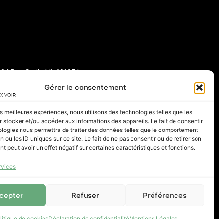
304 Rue Garibaldi, 69007 Lyon
Gérer le consentement
les meilleures expériences, nous utilisons des technologies telles que les
 stocker et/ou accéder aux informations des appareils. Le fait de consentir
ologies nous permettra de traiter des données telles que le comportement
es
Ortho-K
Expertise
n ou les ID uniques sur ce site. Le fait de ne pas consentir ou de retirer son
 peut avoir un effet négatif sur certaines caractéristiques et fonctions.
rvices
cepter
Refuser
Préférences
litique de cookies
Déclaration de confidentialité
Mentions Légales