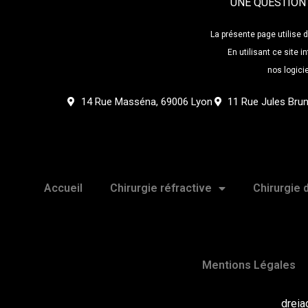
UNE QUESTION ?
La présente page utilise d
En utilisant ce site
nos logicie
14 Rue Masséna, 69006 Lyon
11 Rue Jules Bru
Accueil
Chirurgie réfractive
Chirurgie 
Mentions Légales
dreia