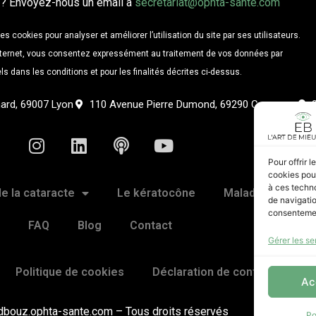
 Envoyez-nous un email à
secretariat@ophta-sante.com
es cookies pour analyser et améliorer l’utilisation du site par ses utilisateurs.
 internet, vous consentez expressément au traitement de vos données par
ls dans les conditions et pour les finalités décrites ci-dessus.
nard, 69007 Lyon
110 Avenue Pierre Dumond, 69290 Craponne
I
L
P
Y
n
i
o
o
Pour offrir 
s
n
d
u
cookies pour
t
k
c
t
à ces techn
de la cataracte
Le kératocône
Maladies oculair
de navigatio
a
e
a
u
consentement
g
d
s
b
FAQ
Blog
Contact
r
i
t
e
Gérer les se
a
n
Politique de cookies
Déclaration de confidentialité
m
Ac
dbouz.ophta-sante.com – Tous droits réservés
Po