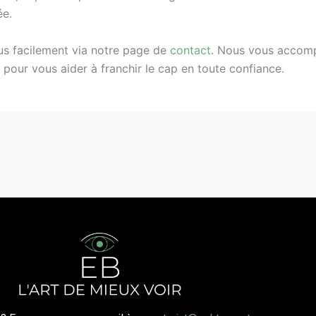
ée.
us facilement via notre page de
contact
. Nous vous accom
 pour vous aider à franchir le cap en toute confiance.